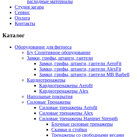
расходные материалы
Студия загара
Сервис
Оплата
Контакты
Каталог
Оборудование для фитнеса
Б/у Спортивное оборудование
Замки, грифы, штанги, гантели
Замки, грифы, штанги, гантели AeroFit
Замки, грифы, штанги, гантели AlexFit
Замки, грифы, штанги, гантели MB Barbell
Кардиотренажеры
Кардиотренажеры Aerofit
Кардиотренажеры Alex
Напольные покрытия
Силовые Тренажеры
Силовые тренажеры Aerofit
Силовые тренажеры Alex
Силовые тренажеры Hammer Strength
Блочные силовые тренажеры
Скамьи и стойки
Тренажеры со свободными весами