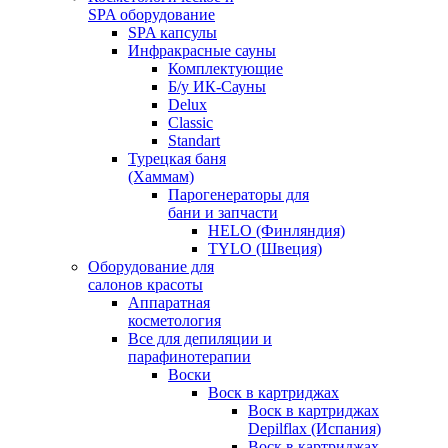
SPA оборудование
SPA капсулы
Инфракрасные сауны
Комплектующие
Б/у ИК-Сауны
Delux
Classic
Standart
Турецкая баня
(Хаммам)
Парогенераторы для
бани и запчасти
HELO (Финляндия)
TYLO (Швеция)
Оборудование для
салонов красоты
Аппаратная
косметология
Все для депиляции и
парафинотерапии
Воски
Воск в картриджах
Воск в картриджах
Depilflax (Испания)
Воск в картриджах