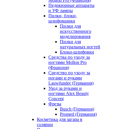
Mollon Pro (Франция)
Педикюрные аппараты
и УФ лампы
Пилки, блоки,
шлифовщики
Пилки для
искусственного
моделирования
Пилки для
натуральных ногтей
Блоки-шлифовки
Средства по уходу за
ногтями Mollon Pro
(Франция)
Средство по уходу за
ногами и руками
Lauwfunder (Германия)
Уход за руками и
ногтями Alex Beauty
Concept
Фрезы
Busch (Германия)
Promed (Германия)
Косметика для загара в
солярии