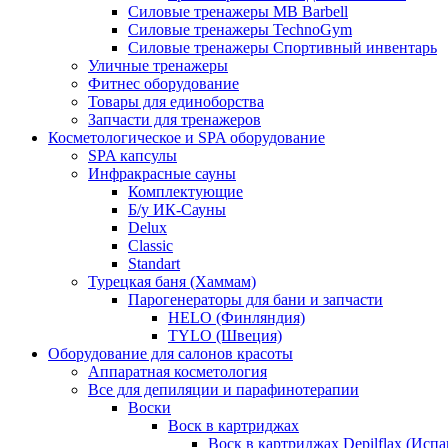
Силовые тренажеры MB Barbell
Силовые тренажеры TechnoGym
Силовые тренажеры Спортивный инвентарь
Уличные тренажеры
Фитнес оборудование
Товары для единоборства
Запчасти для тренажеров
Косметологическое и SPA оборудование
SPA капсулы
Инфракрасные сауны
Комплектующие
Б/у ИК-Сауны
Delux
Classic
Standart
Турецкая баня (Хаммам)
Парогенераторы для бани и запчасти
HELO (Финляндия)
TYLO (Швеция)
Оборудование для салонов красоты
Аппаратная косметология
Все для депиляции и парафинотерапии
Воски
Воск в картриджах
Воск в картриджах Depilflax (Испа