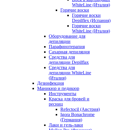
WhiteLine (Италия)
Горячие воски
Горячие воски
Depilflex (Испания)
Горячие воски
WhiteLine (Италия)
Оборудование для
депиляции
Парафинотерапия
Сахарная депиляция
Средства для
депиляции Depilflax
Средства для
депиляции WhiteLine
(Италия)
Дезинфекция
Маникюр и педикюр
Инструменты
Краска для бровей и
ресниц
Refectocil (Австрия)
Igora Bonachrome
(Германия)
Лаки и гель-лаки