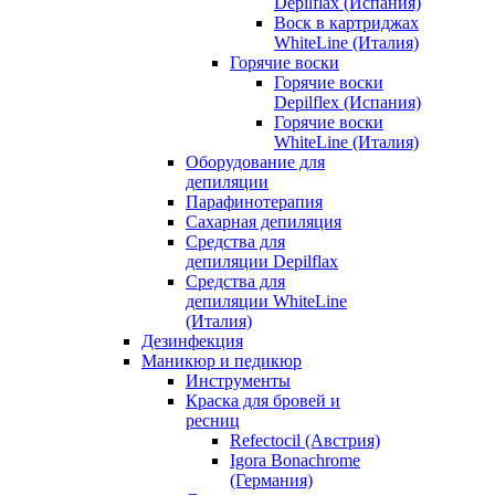
Depilflax (Испания)
Воск в картриджах
WhiteLine (Италия)
Горячие воски
Горячие воски
Depilflex (Испания)
Горячие воски
WhiteLine (Италия)
Оборудование для
депиляции
Парафинотерапия
Сахарная депиляция
Средства для
депиляции Depilflax
Средства для
депиляции WhiteLine
(Италия)
Дезинфекция
Маникюр и педикюр
Инструменты
Краска для бровей и
ресниц
Refectocil (Австрия)
Igora Bonachrome
(Германия)