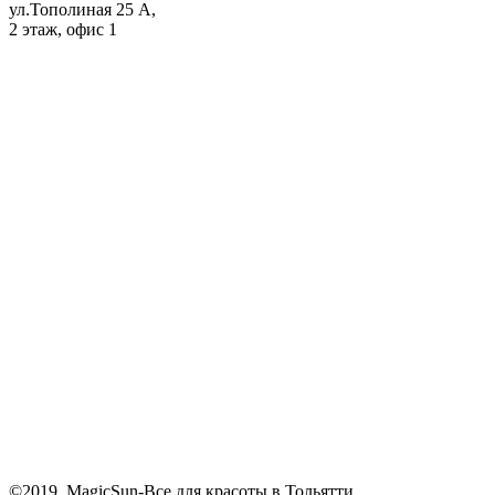
ул.Тополиная 25 А,
2 этаж, офис 1
©2019. MagicSun-Все для красоты в Тольятти