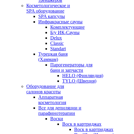
тренажеров
Косметологическое и
SPA оборудование
SPA капсулы
Инфракрасные сауны
Комплектующие
Б/у ИК-Сауны
Delux
Classic
Standart
Турецкая баня
(Хаммам)
Парогенераторы для
бани и запчасти
HELO (Финляндия)
TYLO (Швеция)
Оборудование для
салонов красоты
Аппаратная
косметология
Все для депиляции и
парафинотерапии
Воски
Воск в картриджах
Воск в картриджах