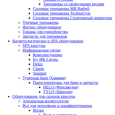
Тренажеры со свободными весами
Силовые тренажеры MB Barbell
Силовые тренажеры TechnoGym
Силовые тренажеры Спортивный инвентарь
Уличные тренажеры
Фитнес оборудование
Товары для единоборства
Запчасти для тренажеров
Косметологическое и SPA оборудование
SPA капсулы
Инфракрасные сауны
Комплектующие
Б/у ИК-Сауны
Delux
Classic
Standart
Турецкая баня (Хаммам)
Парогенераторы для бани и запчасти
HELO (Финляндия)
TYLO (Швеция)
Оборудование для салонов красоты
Аппаратная косметология
Все для депиляции и парафинотерапии
Воски
Воск в картриджах