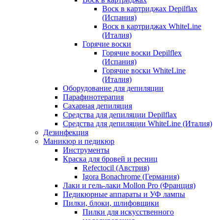
Воск в картриджах Depilflax
(Испания)
Воск в картриджах WhiteLine
(Италия)
Горячие воски
Горячие воски Depilflex
(Испания)
Горячие воски WhiteLine
(Италия)
Оборудование для депиляции
Парафинотерапия
Сахарная депиляция
Средства для депиляции Depilflax
Средства для депиляции WhiteLine (Италия)
Дезинфекция
Маникюр и педикюр
Инструменты
Краска для бровей и ресниц
Refectocil (Австрия)
Igora Bonachrome (Германия)
Лаки и гель-лаки Mollon Pro (Франция)
Педикюрные аппараты и УФ лампы
Пилки, блоки, шлифовщики
Пилки для искусственного