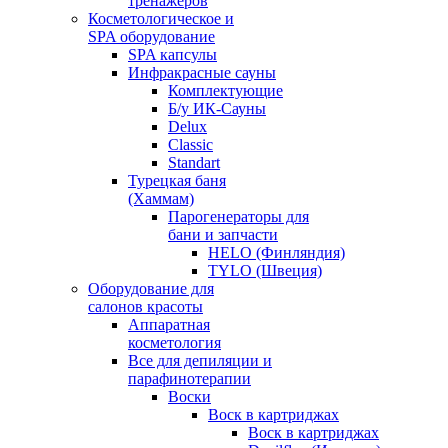
тренажеров
Косметологическое и
SPA оборудование
SPA капсулы
Инфракрасные сауны
Комплектующие
Б/у ИК-Сауны
Delux
Classic
Standart
Турецкая баня
(Хаммам)
Парогенераторы для
бани и запчасти
HELO (Финляндия)
TYLO (Швеция)
Оборудование для
салонов красоты
Аппаратная
косметология
Все для депиляции и
парафинотерапии
Воски
Воск в картриджах
Воск в картриджах