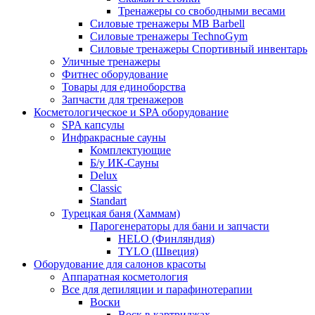
Тренажеры со свободными весами
Силовые тренажеры MB Barbell
Силовые тренажеры TechnoGym
Силовые тренажеры Спортивный инвентарь
Уличные тренажеры
Фитнес оборудование
Товары для единоборства
Запчасти для тренажеров
Косметологическое и SPA оборудование
SPA капсулы
Инфракрасные сауны
Комплектующие
Б/у ИК-Сауны
Delux
Classic
Standart
Турецкая баня (Хаммам)
Парогенераторы для бани и запчасти
HELO (Финляндия)
TYLO (Швеция)
Оборудование для салонов красоты
Аппаратная косметология
Все для депиляции и парафинотерапии
Воски
Воск в картриджах