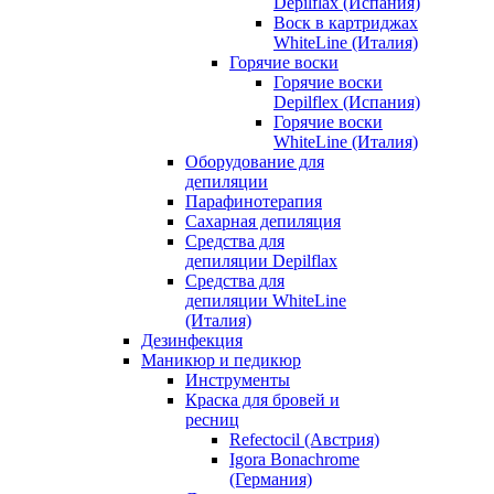
Depilflax (Испания)
Воск в картриджах
WhiteLine (Италия)
Горячие воски
Горячие воски
Depilflex (Испания)
Горячие воски
WhiteLine (Италия)
Оборудование для
депиляции
Парафинотерапия
Сахарная депиляция
Средства для
депиляции Depilflax
Средства для
депиляции WhiteLine
(Италия)
Дезинфекция
Маникюр и педикюр
Инструменты
Краска для бровей и
ресниц
Refectocil (Австрия)
Igora Bonachrome
(Германия)