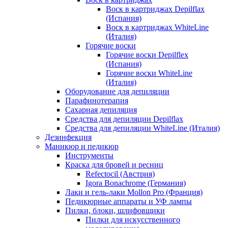
Воск в картриджах Depilflax
(Испания)
Воск в картриджах WhiteLine
(Италия)
Горячие воски
Горячие воски Depilflex
(Испания)
Горячие воски WhiteLine
(Италия)
Оборудование для депиляции
Парафинотерапия
Сахарная депиляция
Средства для депиляции Depilflax
Средства для депиляции WhiteLine (Италия)
Дезинфекция
Маникюр и педикюр
Инструменты
Краска для бровей и ресниц
Refectocil (Австрия)
Igora Bonachrome (Германия)
Лаки и гель-лаки Mollon Pro (Франция)
Педикюрные аппараты и УФ лампы
Пилки, блоки, шлифовщики
Пилки для искусственного