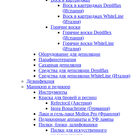
Воск в картриджах Depilflax
(Испания)
Воск в картриджах WhiteLine
(Италия)
Горячие воски
Горячие воски Depilflex
(Испания)
Горячие воски WhiteLine
(Италия)
Оборудование для депиляции
Парафинотерапия
Сахарная депиляция
Средства для депиляции Depilflax
Средства для депиляции WhiteLine (Италия)
Дезинфекция
Маникюр и педикюр
Инструменты
Краска для бровей и ресниц
Refectocil (Австрия)
Igora Bonachrome (Германия)
Лаки и гель-лаки Mollon Pro (Франция)
Педикюрные аппараты и УФ лампы
Пилки, блоки, шлифовщики
Пилки для искусственного