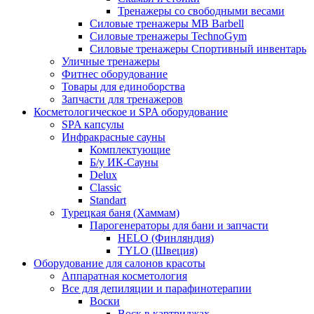
Тренажеры со свободными весами
Силовые тренажеры MB Barbell
Силовые тренажеры TechnoGym
Силовые тренажеры Спортивный инвентарь
Уличные тренажеры
Фитнес оборудование
Товары для единоборства
Запчасти для тренажеров
Косметологическое и SPA оборудование
SPA капсулы
Инфракрасные сауны
Комплектующие
Б/у ИК-Сауны
Delux
Classic
Standart
Турецкая баня (Хаммам)
Парогенераторы для бани и запчасти
HELO (Финляндия)
TYLO (Швеция)
Оборудование для салонов красоты
Аппаратная косметология
Все для депиляции и парафинотерапии
Воски
Воск в картриджах