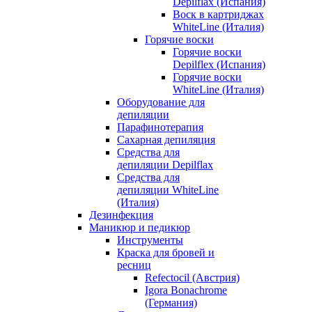
Depilflax (Испания)
Воск в картриджах
WhiteLine (Италия)
Горячие воски
Горячие воски
Depilflex (Испания)
Горячие воски
WhiteLine (Италия)
Оборудование для
депиляции
Парафинотерапия
Сахарная депиляция
Средства для
депиляции Depilflax
Средства для
депиляции WhiteLine
(Италия)
Дезинфекция
Маникюр и педикюр
Инструменты
Краска для бровей и
ресниц
Refectocil (Австрия)
Igora Bonachrome
(Германия)