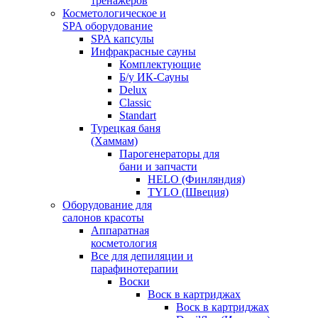
тренажеров
Косметологическое и
SPA оборудование
SPA капсулы
Инфракрасные сауны
Комплектующие
Б/у ИК-Сауны
Delux
Classic
Standart
Турецкая баня
(Хаммам)
Парогенераторы для
бани и запчасти
HELO (Финляндия)
TYLO (Швеция)
Оборудование для
салонов красоты
Аппаратная
косметология
Все для депиляции и
парафинотерапии
Воски
Воск в картриджах
Воск в картриджах