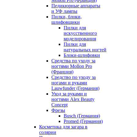
Mollon Pro (Франция)
Педикюрные аппараты
и УФ лампы
Пилки, блоки,
шлифовщики
Пилки для
искусственного
моделирования
Пилки для
натуральных ногтей
Блоки-шлифовки
Средства по уходу за
ногтями Mollon Pro
(Франция)
Средство по уходу за
ногами и руками
Lauwfunder (Германия)
Уход за руками и
ногтями Alex Beauty
Concept
Фрезы
Busch (Германия)
Promed (Германия)
Косметика для загара в
солярии