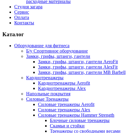
расходные материалы
Студия загара
Сервис
Оплата
Контакты
Каталог
Оборудование для фитнеса
Б/у Спортивное оборудование
Замки, грифы, штанги, гантели
Замки, грифы, штанги, гантели AeroFit
Замки, грифы, штанги, гантели AlexFit
Замки, грифы, штанги, гантели MB Barbell
Кардиотренажеры
Кардиотренажеры Aerofit
Кардиотренажеры Alex
Напольные покрытия
Силовые Тренажеры
Силовые тренажеры Aerofit
Силовые тренажеры Alex
Силовые тренажеры Hammer Strength
Блочные силовые тренажеры
Скамьи и стойки
Тренажеры со свободными весами