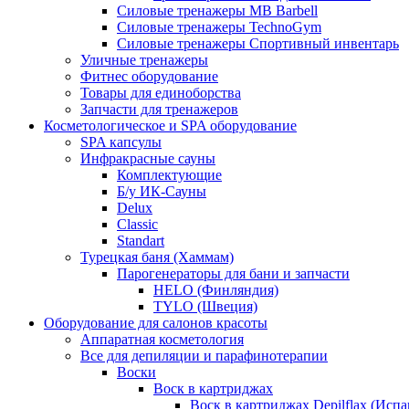
Силовые тренажеры MB Barbell
Силовые тренажеры TechnoGym
Силовые тренажеры Спортивный инвентарь
Уличные тренажеры
Фитнес оборудование
Товары для единоборства
Запчасти для тренажеров
Косметологическое и SPA оборудование
SPA капсулы
Инфракрасные сауны
Комплектующие
Б/у ИК-Сауны
Delux
Classic
Standart
Турецкая баня (Хаммам)
Парогенераторы для бани и запчасти
HELO (Финляндия)
TYLO (Швеция)
Оборудование для салонов красоты
Аппаратная косметология
Все для депиляции и парафинотерапии
Воски
Воск в картриджах
Воск в картриджах Depilflax (Испа