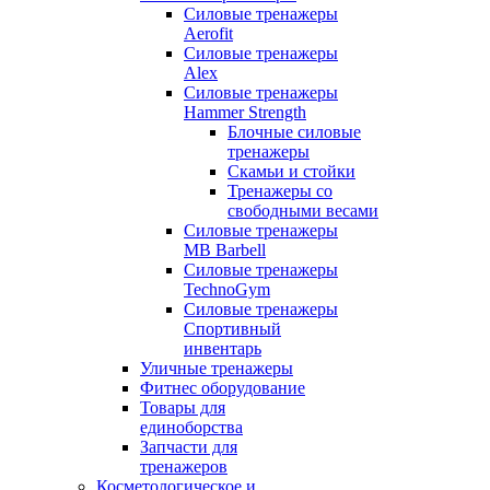
Силовые тренажеры
Aerofit
Силовые тренажеры
Alex
Силовые тренажеры
Hammer Strength
Блочные силовые
тренажеры
Скамьи и стойки
Тренажеры со
свободными весами
Силовые тренажеры
MB Barbell
Силовые тренажеры
TechnoGym
Силовые тренажеры
Спортивный
инвентарь
Уличные тренажеры
Фитнес оборудование
Товары для
единоборства
Запчасти для
тренажеров
Косметологическое и