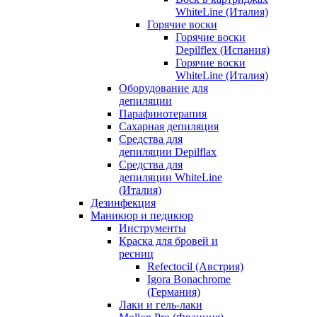
WhiteLine (Италия)
Горячие воски
Горячие воски
Depilflex (Испания)
Горячие воски
WhiteLine (Италия)
Оборудование для
депиляции
Парафинотерапия
Сахарная депиляция
Средства для
депиляции Depilflax
Средства для
депиляции WhiteLine
(Италия)
Дезинфекция
Маникюр и педикюр
Инструменты
Краска для бровей и
ресниц
Refectocil (Австрия)
Igora Bonachrome
(Германия)
Лаки и гель-лаки