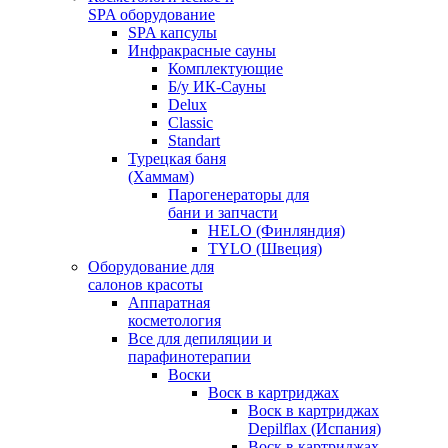
SPA оборудование
SPA капсулы
Инфракрасные сауны
Комплектующие
Б/у ИК-Сауны
Delux
Classic
Standart
Турецкая баня
(Хаммам)
Парогенераторы для
бани и запчасти
HELO (Финляндия)
TYLO (Швеция)
Оборудование для
салонов красоты
Аппаратная
косметология
Все для депиляции и
парафинотерапии
Воски
Воск в картриджах
Воск в картриджах
Depilflax (Испания)
Воск в картриджах